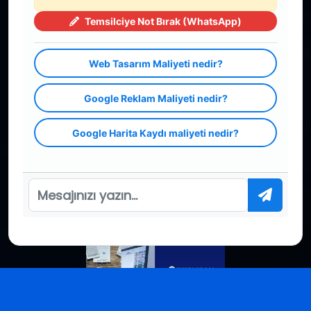
Blog
Temsilciye Not Bırak (WhatsApp)
Sözleşme
Yasal
Web Tasarım Maliyeti nedir?
Sosyal Medya
Google Reklam Maliyeti nedir?
Google Harita Kaydı maliyeti nedir?