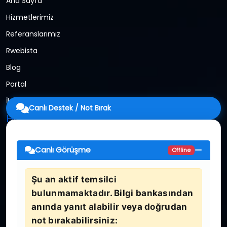
Ana Sayfa
Hizmetlerimiz
Referanslarımız
Rwebista
Blog
Portal
İletişim
Canlı Destek / Not Bırak
Hızlı Erişim
Web Tasarım
Canlı Görüşme
Offline
Web Yazılım
Google Reklam
Şu an aktif temsilci
Google İşletme Harita Kaydı
bulunmamaktadır. Bilgi bankasından
Google Seo
anında yanıt alabilir veya doğrudan
not bırakabilirsiniz:
Android Uygulama Geliştirme