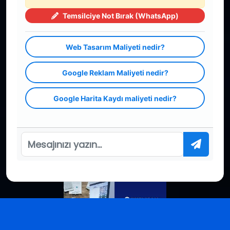
Blog
Temsilciye Not Bırak (WhatsApp)
Sözleşme
Yasal
Web Tasarım Maliyeti nedir?
Sosyal Medya
Google Reklam Maliyeti nedir?
Google Harita Kaydı maliyeti nedir?